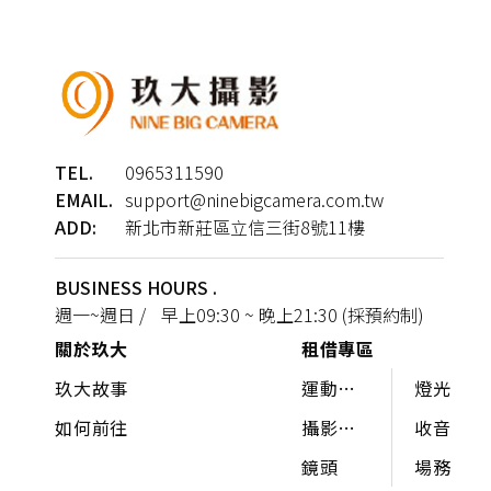
TEL.
0965311590
EMAIL.
support@ninebigcamera.com.tw
ADD:
新北市新莊區立信三街8號11樓
BUSINESS HOURS .
週一~週日 / 早上09:30 ~ 晚上21:30 (採預約制)
關於玖大
租借專區
玖大故事
運動相
燈光
機 /
如何前往
攝影機 /
收音
360°
相機
鏡頭
場務