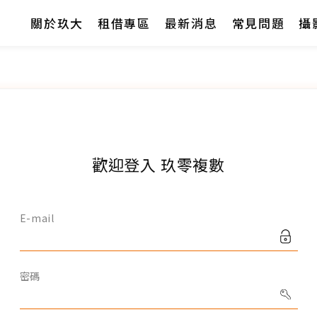
關於玖大
租借專區
最新消息
常見問題
攝
關於玖大
租借專區
最新消息
歡迎登入 玖零複數
常見問題
E-mail
攝影專欄
密碼
聯絡我們