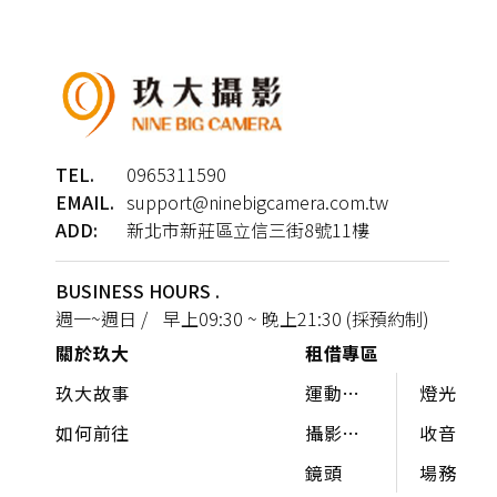
TEL.
0965311590
EMAIL.
support@ninebigcamera.com.tw
ADD:
新北市新莊區立信三街8號11樓
BUSINESS HOURS .
週一~週日 / 早上09:30 ~ 晚上21:30 (採預約制)
關於玖大
租借專區
玖大故事
運動相
燈光
機 /
如何前往
攝影機 /
收音
360°
相機
鏡頭
場務