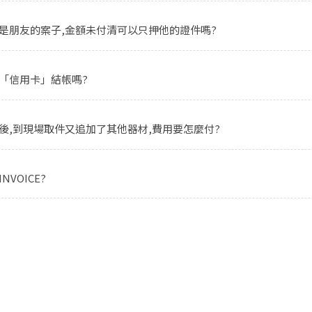
是朋友的案子,金額未付清可以只押他的證件嗎?
「信用卡」結帳嗎?
Copyright ©
2026
NINE ZERO PLURAL INC.
All Rights Reserved.
後,到現場取件又追加了其他器材,費用要怎麼付?
NVOICE?