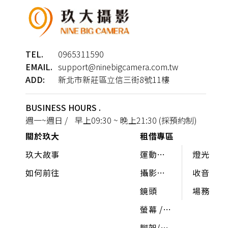
TEL.
0965311590
EMAIL.
support@ninebigcamera.com.tw
ADD:
新北市新莊區立信三街8號11樓
BUSINESS HOURS .
週一~週日 / 早上09:30 ~ 晚上21:30 (採預約制)
關於玖大
租借專區
玖大故事
運動相
燈光
機 /
如何前往
攝影機 /
收音
360°
相機
鏡頭
場務
螢幕 /
圖傳
腳架/穩