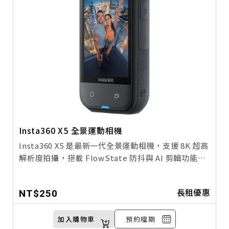
Insta360 X5 全景運動相機
Insta360 X5 是最新一代全景運動相機，支援 8K 超高
解析度拍攝，搭載 FlowState 防抖與 AI 剪輯功能，
適合旅行、戶外冒險與專業影像製作。不論是 360° 沉
浸式影片還是日常 Vlog，X5 都能帶來創新的拍攝體
長租優惠
NT$250
驗。
加入購物車
預約檔期