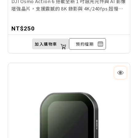
DJI Osmo Action 6 搭載全新 1 吋感光元件與 AI 影像
增強晶片，支援震撼的 8K 錄影與 4K/240fps 超慢動
作，並將裸機防水提升至 20 米，搭配突破性的 4 小時
續航力，為極限運動攝影樹立了難以超越的全新畫質
NT$250
標竿。
加入購物車
預約檔期