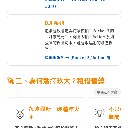
Ultra)
DJI 系列
追求極致穩定與純淨夜拍？Pocket 3 的
一吋感光元件，開機即拍。Action 系列
強悍的裸機防水，是極限運動的最佳夥
伴。
探索全系列 → (Pocket 3 / Action 5)
🚀 三、為何選擇玖大？租借優勢
手機左右滑動
永遠最新｜硬體軍火
不只租
🥇
💡
庫
顧問
不必追新，玖大為你超前部署！
擔心租了不會用