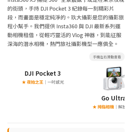
的街頭，手持
DJI Pocket 3
紀錄每一刻精彩片
段，而畫面是穩定純淨的。
玖大攝影是您的攝影旅
程小幫手。
我們提供 Insta360 與 DJI 最新系列運
動相機租借，從輕巧靈活的 Vlog 神器，到能征服
Copyright ©
2026
NINE ZERO PLURAL INC.
All Rights Reserved.
深海的潛水相機，熱門旅社攝影機型一應俱全。
手機左右滑動查看
DJI Pocket 3
★ 夜拍之王
｜一吋感光
Go Ultra
★ 拇指相機
｜解放雙