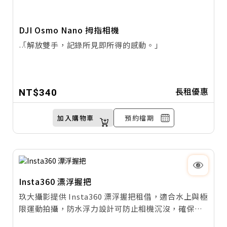
DJI Osmo Nano 拇指相機
「解放雙手，記錄所見即所得的感動。」
玖大攝影全新引進 DJI Osmo Nano 穿戴式相機租
借！這款顛覆傳統的微型相機，擁有僅 52g 的極致輕
長租優惠
NT$340
量機身與強大的 磁吸快拆生態。無論是騎行、登山、
還是紀錄與孩子寵物的親密互動，只需輕輕一吸，即
可開始 4K/60fps 的高畫質錄影。
加入購物車
預約檔期
搭載 RockSteady 超級增穩 與 1/1.3 吋大底感光元
件，即使在劇烈運動或低光環境下，也能拍出穩定清
晰的畫面。別再讓手持相機成為你的負擔，租借 DJI
Osmo Nano，用最輕鬆的方式，完美復刻你的第一人
Insta360 漂浮握把
稱視角體驗！
玖大攝影提供 Insta360 漂浮握把租借，適合水上與極
限運動拍攝，防水浮力設計可防止相機沉沒，確保安
全。輕量耐用，舒適握感，適用於衝浪、游泳、潛水