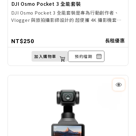
DJI Osmo Pocket 3 全能套裝
DJI Osmo Pocket 3 全能套裝是專為行動創作者、
Vlogger 與旅拍攝影師設計的 超便攜 4K 攝影機套
裝。具備三軸穩定雲台、高解析感光元件、人臉追
蹤、快速對焦等功能，無論是日常 Vlog、旅行隨拍、
長租優惠
NT$250
街頭紀實或短影音創作，都能輕鬆拍出「專業級影
片」！
全能套裝包含各式配件如擴充手柄、無線麥克風、擴
加入購物車
預約檔期
展底座等，實現 全方位錄影自由。玖大攝影提供完整
租借組合，器材齊全、出貨快速，創作效率 UP！