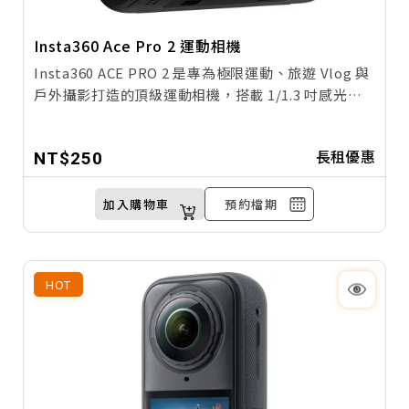
Insta360 Ace Pro 2 運動相機
Insta360 ACE PRO 2 是專為極限運動、旅遊 Vlog 與
戶外攝影打造的頂級運動相機，搭載 1/1.3 吋感光元
件與 Leica 認證鏡頭，支援 8K 超高畫質錄影與 HDR
模式，色彩與細節表現更上一層樓。內建 AI 智慧剪
長租優惠
NT$250
輯、FlowState 超強防手震技術及支援 10 公尺裸機
防水（搭配潛水殼可達 60 公尺），讓你不論潛水、衝
浪還是登山，都能隨手拍出電影級畫面。
加入購物車
預約檔期