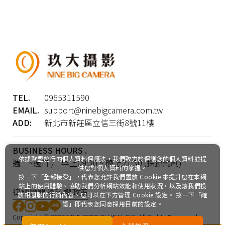
TEL.
0965311590
EMAIL.
support@ninebigcamera.com.tw
ADD:
新北市新莊區立信三街8號11樓
BUSINESS HOURS .
依據歐盟施行的個人資料保護法，我們致力於保護您的個人資料並提
週一~週日 / 早上09:30 ~ 晚上21:30 (採預約制)
供您對個人資料的掌握。
按一下「全部接受」，代表您允許我們置放 Cookie 來提升您在本網
站上的使用體驗、協助我們分析網站效能和使用狀況，以及讓我們投
律師顧問
隱私權政策
放相關聯的行銷內容。您可以在下方管理 Cookie 設定。 按一下「確
認」即代表您同意採用目前的設定。
Copyright ©
2026
NINE ZERO PLURAL INC.
All Rights Reserved.