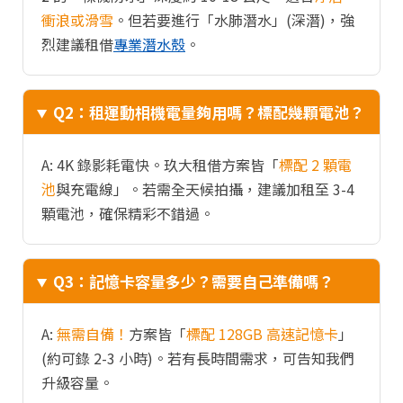
衝浪或滑雪
。但若要進行「水肺潛水」(深潛)，強
烈建議租借
專業潛水殼
。
Q2：租運動相機電量夠用嗎？標配幾顆電池？
A: 4K 錄影耗電快。玖大租借方案皆「
標配 2 顆電
池
與充電線」。若需全天候拍攝，建議加租至 3-4
顆電池，確保精彩不錯過。
Q3：記憶卡容量多少？需要自己準備嗎？
A:
無需自備！
方案皆「
標配 128GB 高速記憶卡
」
(約可錄 2-3 小時)。若有長時間需求，可告知我們
升級容量。