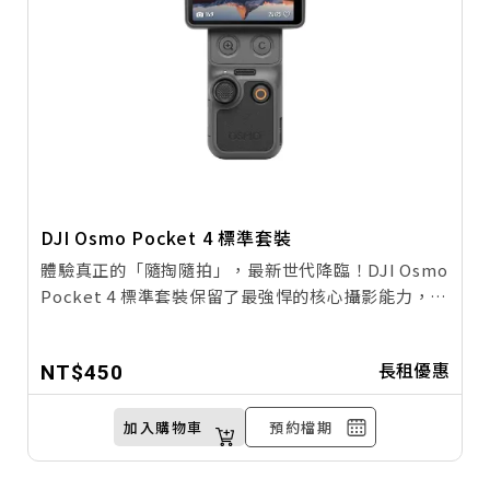
DJI Osmo Pocket 4 標準套裝
體驗真正的「隨掏隨拍」，最新世代降臨！DJI Osmo
Pocket 4 標準套裝保留了最強悍的核心攝影能力，帶
來無可比擬的輕量化體驗。具備全新升級的 1 吋感光
元件與三軸防震技術，無論是日常 Vlog、家庭出遊還
長租優惠
NT$450
是充滿溫度的生活紀錄，都能輕鬆拍出具備電影感的
動人畫面。【玖大攝影】身為全台宅配開拓者，為您
提供最齊全的器材與租購服務，隨時隨地為您留住珍
加入購物車
預約檔期
貴回憶！