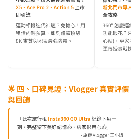
X5、Ace Pro 2、Action 5
上市
新北門市專人 1 
即引進
全攻略
運動相機迭代神速？免擔心！用
360° 怎麼運鏡才
租借的輕預算，即刻體驗頂級
功能眼花？來
玖
8K 畫質與地表最強防震。
心站)，專家不
更傳授實戰技巧
🌟 四、口碑見證：Vlogger 真實評價
與回饋
「此次旅行租
Insta360 GO Ultra
紀錄下每一
刻，完整留下美好記憶👍，店家很用心👍」
- 旅遊 Vlogger 王小姐