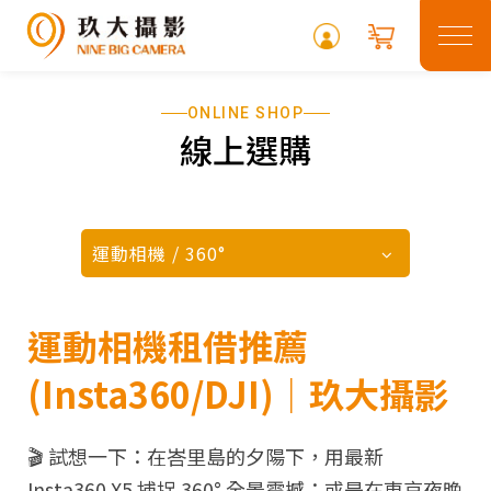
ONLINE SHOP
關於玖大
線上選購
租借專區
最新消息
運動相機 / 360°
常見問題
運動相機租借推薦
攝影專欄
(Insta360/DJI)｜玖大攝影
聯絡我們
🎬
試想一下：
在峇里島的夕陽下，用
最新
Insta360 X5
捕捉 360° 全景震撼；或是在東京夜晚