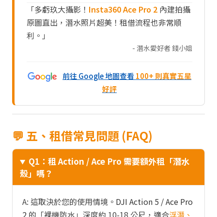
「多虧玖大攝影！
Insta360 Ace Pro 2
內建拍攝
原圖直出，潛水照片超美！租借流程也非常順
利。」
- 潛水愛好者 錢小姐
前往 Google 地圖查看
100+ 則真實五星
好評
💬 五、租借常見問題 (FAQ)
Q1：租 Action / Ace Pro 需要額外租「潛水
殼」嗎？
A: 這取決於您的使用情境。
DJI Action 5 / Ace Pro
2
的「裸機防水」深度約 10-18 公尺，適合
浮潛、