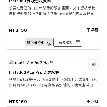
Insta360 雙板雪杖支架
想要在滑雪時拍出專業級的跟拍畫面，又不想被手持
自拍棒影響滑行平衡嗎？這款 Insta360 雙板雪杖支架
是您的完美解方。它採用特殊的重心優化設計，能將
隱形自拍棒穩固鎖定於雪杖上，讓您完全解放雙手，
不單租
NT$150
專注於享受速度與操控；無論是高速滑降或技術迴
轉，都能確保拍攝畫面穩定流暢，輕鬆捕捉彷彿無人
機低空跟拍的震撼第三人稱視角。
加入購物車
預約檔期
Insta360 Ace Pro 2 潛水殼
釋放 Insta360 Ace Pro 2 的水下潛能！這款專用潛水
殼具備 60 米 (196ft) 專業級防水性能，鏡頭處採用高
透光光學玻璃，能有效還原真實色彩並消除水下畸
變；搭配精密的密封鎖扣結構，無論是深海探險或激
不單租
NT$150
流運動，都能為您的相機提供全方位防護，輕鬆拍出