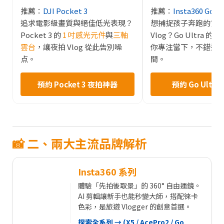
推薦：
DJI Pocket 3
推薦：
Insta360 Go Ul
追求電影級畫質與絕佳低光表現？
想捕捉孩子奔跑的第
Pocket 3 的
1 吋感光元件
與
三軸
Vlog？Go Ultra 
雲台
，讓夜拍 Vlog 從此告別噪
你專注當下，不錯過
点。
間。
預約 Pocket 3 夜拍神器
預約 Go Ultr
📸 二、兩大主流品牌解析
Insta360 系列
體驗「先拍後取景」的 360° 自由運鏡。
AI 剪輯讓新手也能秒變大師，搭配徠卡
色彩，是旅遊 Vlogger 的創意首選。
探索全系列 → (X5 / AcePro2 / Go