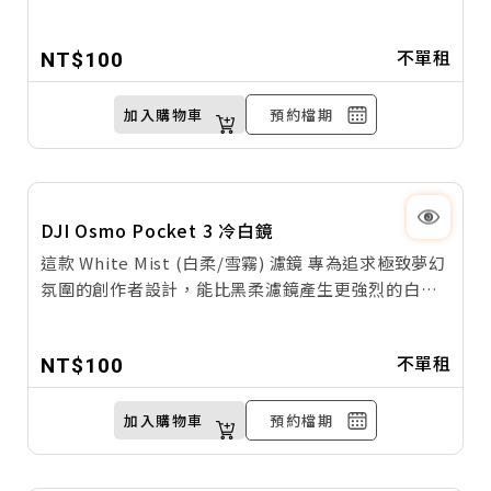
光暈，同時柔化人物膚質並降低畫面數位銳利度，讓
您的運動相機也能輕鬆拍出充滿電影敘事感的唯美大
不單租
NT$100
片。
加入購物車
預約檔期
DJI Osmo Pocket 3 冷白鏡
這款 White Mist (白柔/雪霧) 濾鏡 專為追求極致夢幻
氛圍的創作者設計，能比黑柔濾鏡產生更強烈的白色
光暈擴散與低對比度效果，有效提亮暗部細節並柔化
強光，一秒拍出充滿空氣感與日系美學的唯美畫面。
不單租
NT$100
加入購物車
預約檔期