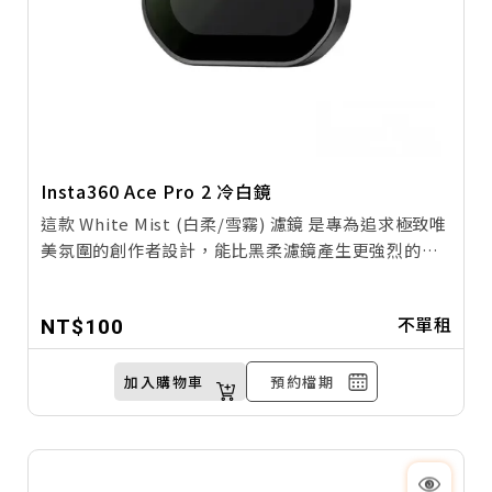
Insta360 Ace Pro 2 冷白鏡
這款 White Mist (白柔/雪霧) 濾鏡 是專為追求極致唯
美氛圍的創作者設計，能比黑柔濾鏡產生更強烈的白
色光暈擴散效果，有效降低畫面反差並柔化強光，讓
您的 Insta360 Ace Pro 2 也能輕鬆拍出充滿日系空氣
不單租
NT$100
感與夢幻朦朧美的獨特畫面。
加入購物車
預約檔期