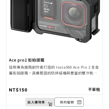
Ace pro2 街拍提籠
這款專為進階創作者打造的 Insta360 Ace Pro 2 全金
屬街拍提籠，具備堅固的防摔結構與豐富的雙冷靴擴
充介面，能讓您同時搭載專業麥克風與補光燈，且底
部完美保留原廠磁吸快拆系統，在提供極致防護的同
不單租
NT$150
時，實現秒速切換腳架與手持模式的高效拍攝體驗。
加入購物車
預約檔期