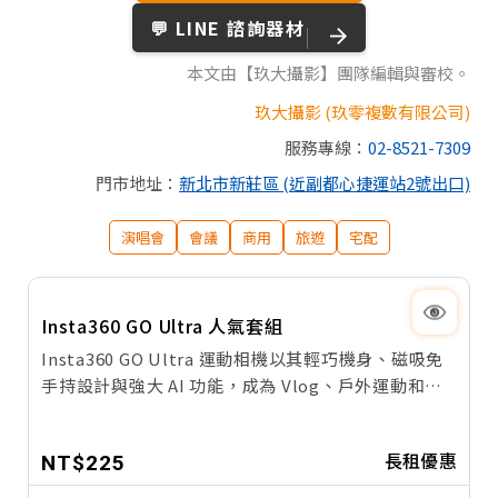
💬 LINE 諮詢器材
本文由【玖大攝影】團隊編輯與審校。
玖大攝影 (玖零複數有限公司)
服務專線：
02-8521-7309
門市地址：
新北市新莊區 (近副都心捷運站2號出口)
演唱會
會議
商用
旅遊
宅配
Insta360 GO Ultra 人氣套組
Insta360 GO Ultra 運動相機以其輕巧機身、磁吸免
手持設計與強大 AI 功能，成為 Vlog、戶外運動和親
子紀錄的熱門選擇。玖大攝影提供 Insta360 GO
Ultra 租借服務，24 小時線上預約、宅配到府，讓你
長租優惠
NT$225
不必花大錢就能立即體驗這款人氣運動相機！