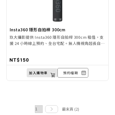
Insta360 隱形自拍桿 300cm
玖大攝影提供 Insta360 隱形自拍桿 300cm 租借，支
援 24 小時線上預約、全台宅配。無人機視角超長自拍
桿，適合旅行 Vlog、運動攝影、滑雪、登山、極限運
動拍攝。與 Insta360 相機搭配使用，自拍桿在畫面中
NT$150
自動消失，創造前所未有的沉浸式影像體驗！
加入購物車
預約檔期
最末頁 (2)