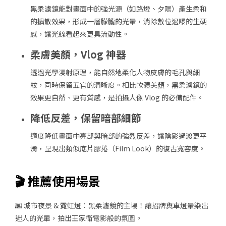
黑柔濾鏡能對畫面中的強光源（如路燈、夕陽）產生柔和
的擴散效果，形成一層朦朧的光暈，消除數位過曝的生硬
感，讓光線看起來更具流動性。
柔膚美顏，Vlog 神器
透過光學漫射原理，能自然地柔化人物皮膚的毛孔與細
紋，同時保留五官的清晰度。相比軟體美顏，黑柔濾鏡的
效果更自然、更有質感，是拍攝人像 Vlog 的必備配件。
降低反差，保留暗部細節
適度降低畫面中亮部與暗部的強烈反差，讓陰影過渡更平
滑，呈現出類似底片膠捲（Film Look）的復古寬容度。
🎬 推薦使用場景
🌆 城市夜景 & 霓虹燈
：黑柔濾鏡的主場！讓招牌與車燈暈染出
迷人的光暈，拍出王家衛電影般的氛圍。