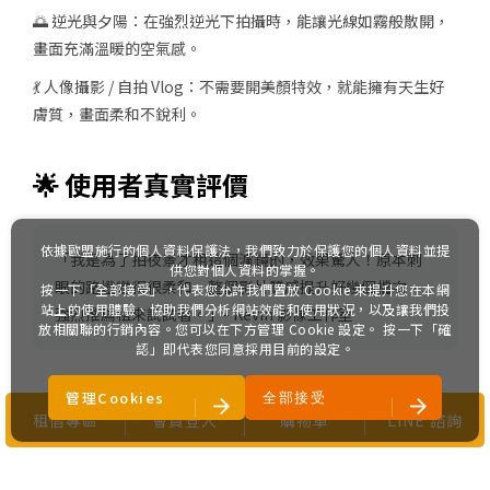
🌅 逆光與夕陽
：在強烈逆光下拍攝時，能讓光線如霧般散開，
畫面充滿溫暖的空氣感。
💃 人像攝影 / 自拍 Vlog
：不需要開美顏特效，就能擁有天生好
膚質，畫面柔和不銳利。
🌟 使用者真實評價
依據歐盟施行的個人資料保護法，我們致力於保護您的個人資料並提
「
我是為了拍夜景才租這個濾鏡的，效果驚人！原本刺
供您對個人資料的掌握。
眼的路燈變得很柔和，整個影片質感提升好幾個檔次，
按一下「全部接受」，代表您允許我們置放 Cookie 來提升您在本網
站上的使用體驗、協助我們分析網站效能和使用狀況，以及讓我們投
強烈推薦租來試試看。
」- Kevin 影像工作室
放相關聯的行銷內容。您可以在下方管理 Cookie 設定。 按一下「確
認」即代表您同意採用目前的設定。
管理Cookies
全部接受
租借專區
會員登入
購物車
LINE 諮詢