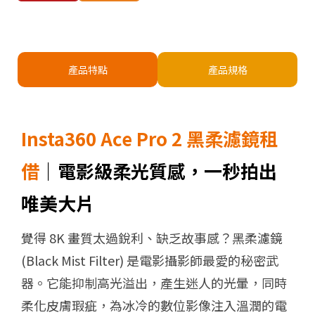
產品特點
產品規格
Insta360 Ace Pro 2 黑柔濾鏡租
借
｜電影級柔光質感，一秒拍出
唯美大片
覺得 8K 畫質太過銳利、缺乏故事感？
黑柔濾鏡
(Black Mist Filter)
是電影攝影師最愛的秘密武
器。它能抑制高光溢出，產生迷人的光暈，同時
柔化皮膚瑕疵，為冰冷的數位影像注入溫潤的
電