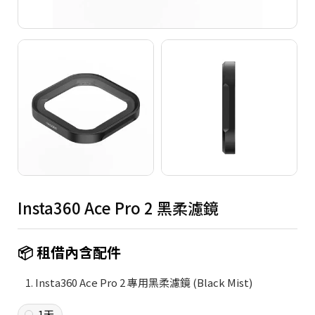
Copyright ©
2026
NINE ZERO PLURAL INC.
All Rights Reserved.
Insta360 Ace Pro 2 黑柔濾鏡
📦 租借內含配件
Insta360 Ace Pro 2 專用黑柔濾鏡 (Black Mist)
1天