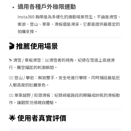
適用各種戶外極限運動
Insta360 胸帶是為多樣化的運動場景而生，不論是滑雪、
衝浪、登山、單車、滑板還是溯溪，它都能提供最穩定的
拍攝支撐。
🎬 推薦使用場景
⛷️ 滑雪 / 單板滑雪
：以滑雪者的視角，紀錄在雪道上高速滑
行、騰空躍起的刺激瞬間。
🧗‍♂️ 登山 / 攀岩
：解放雙手，安全地進行攀爬，同時捕捉最貼近
人眼高度的壯麗景色。
🚴‍♀️ 單車越野 / 街頭滑板
：紀錄崎嶇路段的顛簸或帥氣的滑板動
作，讓觀眾彷彿親自體驗。
🌟 使用者真實評價