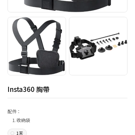
Copyright ©
2026
NINE ZERO PLURAL INC.
All Rights Reserved.
Insta360 胸帶
配件：
收納袋
1天