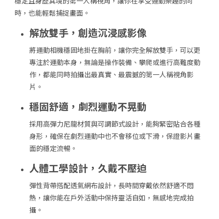
穩定且身歷其境的第一人稱視角，讓你在享受運動樂趣的同
時，也能輕鬆捕捉畫面。
解放雙手，創造沉浸感影像
將運動相機穩固地掛在胸前，讓你完全解放雙手，可以更
專注於運動本身，無論是操作裝備、攀爬或進行高難度動
作，都能同時拍攝出最真實、最震撼的第一人稱視角影
片。
穩固舒適，劇烈運動不晃動
採用高彈力尼龍材質與可調節式設計，能夠緊密貼合各種
身形，確保在劇烈運動中也不會移位或下滑，保證影片畫
面的穩定流暢。
人體工學設計，久戴不壓迫
彈性背帶搭配透氣網布設計，長時間穿戴依然舒適不悶
熱，讓你能在戶外活動中保持靈活自如，無感地完成拍
攝。