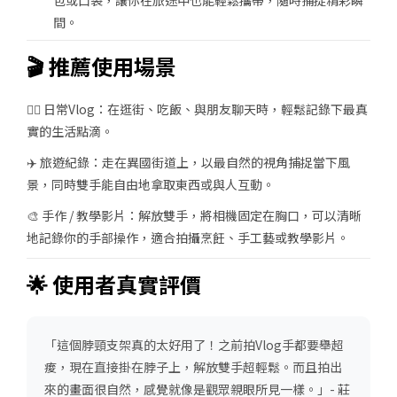
包或口袋，讓你在旅途中也能輕鬆攜帶，隨時捕捉精彩瞬
間。
🎬 推薦使用場景
🚶‍♂️ 日常Vlog
：在逛街、吃飯、與朋友聊天時，輕鬆記錄下最真
實的生活點滴。
✈️ 旅遊紀錄
：走在異國街道上，以最自然的視角捕捉當下風
景，同時雙手能自由地拿取東西或與人互動。
🎨 手作 / 教學影片
：解放雙手，將相機固定在胸口，可以清晰
地記錄你的手部操作，適合拍攝烹飪、手工藝或教學影片。
🌟 使用者真實評價
「
這個脖頸支架真的太好用了！之前拍Vlog手都要舉超
痠，現在直接掛在脖子上，解放雙手超輕鬆。而且拍出
來的畫面很自然，感覺就像是觀眾親眼所見一樣。
」- 莊