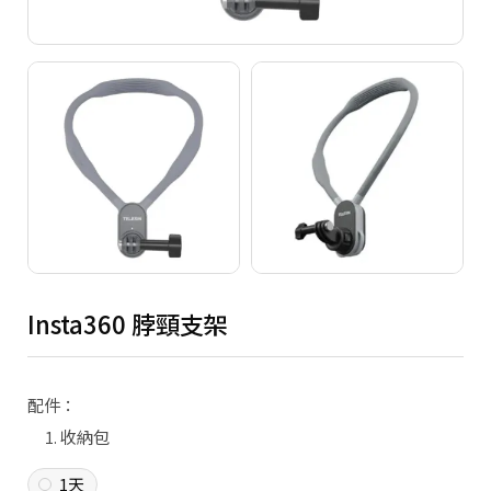
Copyright ©
2026
NINE ZERO PLURAL INC.
All Rights Reserved.
Insta360 脖頸支架
配件：
收納包
1天