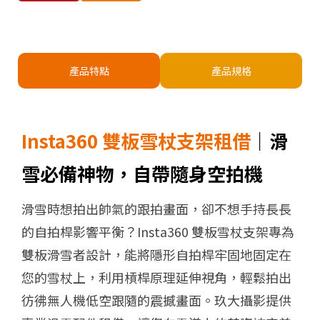
產品特點
產品規格
Insta360 雙板雪杖支架租借
｜滑
雪必備神物，自帶隨身空拍機
滑雪時想拍出帥氣的跟拍畫面，卻不想手持長長
的自拍桿影響平衡？
Insta360 雙板雪杖支架
專為
雙板滑雪者設計，能將隱形自拍桿牢固地固定在
您的雪杖上，利用槓桿原理延伸視角，輕鬆拍出
彷彿無人機低空跟隨的震撼畫面。
玖大攝影
提供