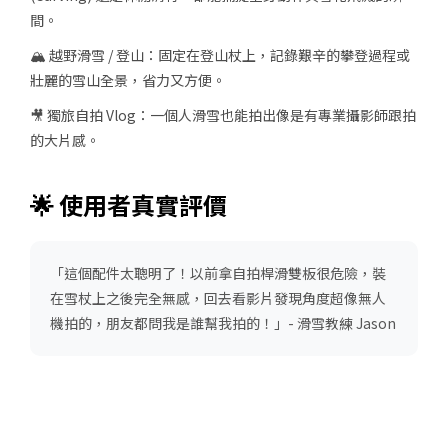
間。
🏔️ 越野滑雪 / 登山
：固定在登山杖上，記錄艱辛的攀登過程或
壯麗的雪山全景，省力又方便。
🎥 獨旅自拍 Vlog
：一個人滑雪也能拍出像是有專業攝影師跟拍
的大片感。
🌟 使用者真實評價
「
這個配件太聰明了！以前拿自拍桿滑雙板很危險，裝
在雪杖上之後完全無感，回去看影片發現角度超像無人
機拍的，朋友都問我是誰幫我拍的！
」- 滑雪教練 Jason