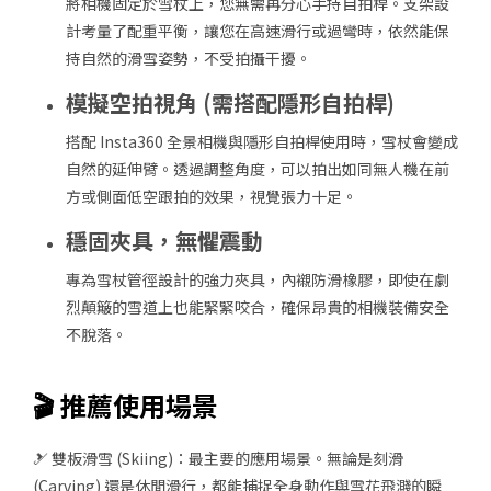
將相機固定於雪杖上，您無需再分心手持自拍桿。支架設
計考量了配重平衡，讓您在高速滑行或過彎時，依然能保
持自然的滑雪姿勢，不受拍攝干擾。
模擬空拍視角 (需搭配隱形自拍桿)
搭配 Insta360 全景相機與隱形自拍桿使用時，雪杖會變成
自然的延伸臂。透過調整角度，可以拍出如同無人機在前
方或側面低空跟拍的效果，視覺張力十足。
穩固夾具，無懼震動
專為雪杖管徑設計的強力夾具，內襯防滑橡膠，即使在劇
烈顛簸的雪道上也能緊緊咬合，確保昂貴的相機裝備安全
不脫落。
🎬 推薦使用場景
🎿 雙板滑雪 (Skiing)
：最主要的應用場景。無論是刻滑
(Carving) 還是休閒滑行，都能捕捉全身動作與雪花飛濺的瞬