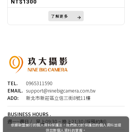
NT$1300
連拍 與 首度推出的 7K Open Gate RAW / MP4 影片
錄製，同時支援 4K120p 高速錄影 與 Canon Log 2 /
了解更多
Log 3 色彩設定，極大提升影片後製彈性與畫質呈
現。搭配強化的 內建五軸防手震 和 雙卡槽設計，不論
是婚禮紀錄、活動拍攝或專業影片製作，都能達到穩
定且高品質的影像表現。
TEL.
0965311590
EMAIL.
support@ninebigcamera.com.tw
ADD:
新北市新莊區立信三街8號11樓
BUSINESS HOURS .
週一~週日 / 早上09:30 ~ 晚上21:30 (採預約制)
依據歐盟施行的個人資料保護法，我們致力於保護您的個人資料並提
供您對個人資料的掌握。