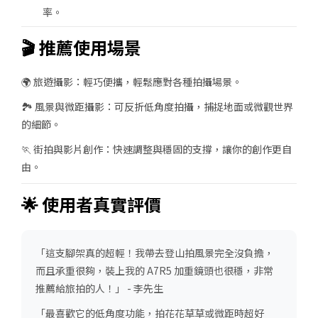
率。
🎬 推薦使用場景
🌍 旅遊攝影：輕巧便攜，輕鬆應對各種拍攝場景。
🏞 風景與微距攝影：可反折低角度拍攝，捕捉地面或微觀世界
的細節。
🏃 街拍與影片創作：快速調整與穩固的支撐，讓你的創作更自
由。
🌟 使用者真實評價
「這支腳架真的超輕！我帶去登山拍風景完全沒負擔，
而且承重很夠，裝上我的 A7R5 加重鏡頭也很穩，非常
推薦給旅拍的人！」 - 李先生
「最喜歡它的低角度功能，拍花花草草或微距時超好