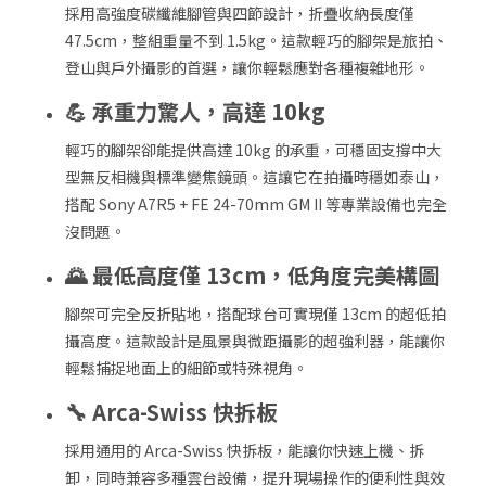
採用高強度碳纖維腳管與四節設計，折疊收納長度僅
47.5cm，整組重量不到 1.5kg。這款輕巧的腳架是旅拍、
登山與戶外攝影的首選，讓你輕鬆應對各種複雜地形。
💪 承重力驚人，高達 10kg
輕巧的腳架卻能提供高達 10kg 的承重，可穩固支撐中大
型無反相機與標準變焦鏡頭。這讓它在拍攝時穩如泰山，
搭配 Sony A7R5 + FE 24-70mm GM II 等專業設備也完全
沒問題。
🌄 最低高度僅 13cm，低角度完美構圖
腳架可完全反折貼地，搭配球台可實現僅 13cm 的超低拍
攝高度。這款設計是風景與微距攝影的超強利器，能讓你
輕鬆捕捉地面上的細節或特殊視角。
🔧 Arca-Swiss 快拆板
採用通用的 Arca-Swiss 快拆板，能讓你快速上機、拆
卸，同時兼容多種雲台設備，提升現場操作的便利性與效