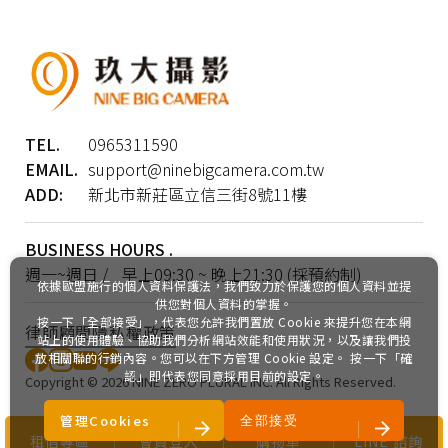
TEL.
0965311590
EMAIL.
support@ninebigcamera.com.tw
ADD:
新北市新莊區立信三街8號11樓
BUSINESS HOURS .
週一~週日 / 早上09:30 ~ 晚上21:30 (採預約制)
依據歐盟施行的個人資料保護法，我們致力於保護您的個人資料並提
供您對個人資料的掌握。
按一下「全部接受」，代表您允許我們置放 Cookie 來提升您在本網
律師顧問
隱私權政策
站上的使用體驗、協助我們分析網站效能和使用狀況，以及讓我們投
放相關聯的行銷內容。您可以在下方管理 Cookie 設定。 按一下「確
認」即代表您同意採用目前的設定。
Copyright ©
2026
NINE ZERO PLURAL INC.
All Rights Reserved.
管理Cookies
全部接受
租借專區
會員登入
購物車
LINE 諮詢