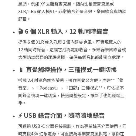
風頭，例如 XY 立體聲麥克風、指向性槍型麥克風或
XLR/TRS 輸入模組。非常適合外景音效、樂團錄音與訪談
節目。
🎬 6 個 XLR 輸入，12 軌同時錄音
提供 6 個 XLR 輸入孔與 2 個內建麥克風，可實現驚人的
12 軌同時錄音。這讓它成為電影收音、多樂器樂團錄音或
大型訪談節目的理想選擇，確保每個音軌都能獨立處理。
📱 直覺觸控操作，三種模式一鍵切換
搭載 2.4 吋彩色觸控螢幕，操作直覺又方便。內建**「錄
音室」、「Podcast」、「田野」三種模式**，可依據不
同錄音情境一鍵切換，快速調整設定，讓新手也能輕鬆上
手。
⚡ USB 錄音介面，隨時隨地錄音
可透過 USB-C 介面連接電腦，作為專業錄音介面使用。同
時支援48V 幻象電源，可直接為專業麥克風供電，讓你在