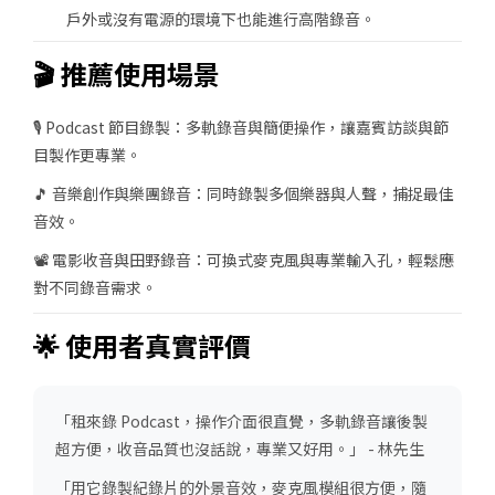
戶外或沒有電源的環境下也能進行高階錄音。
🎬 推薦使用場景
🎙 Podcast 節目錄製：多軌錄音與簡便操作，讓嘉賓訪談與節
目製作更專業。
🎵 音樂創作與樂團錄音：同時錄製多個樂器與人聲，捕捉最佳
音效。
📽 電影收音與田野錄音：可換式麥克風與專業輸入孔，輕鬆應
對不同錄音需求。
🌟 使用者真實評價
「租來錄 Podcast，操作介面很直覺，多軌錄音讓後製
超方便，收音品質也沒話說，專業又好用。」 - 林先生
「用它錄製紀錄片的外景音效，麥克風模組很方便，隨