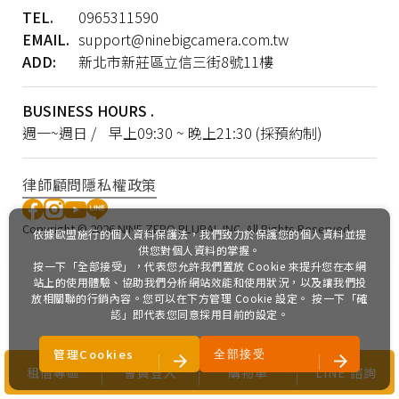
TEL.
0965311590
EMAIL.
support@ninebigcamera.com.tw
ADD:
新北市新莊區立信三街8號11樓
BUSINESS HOURS .
Copyright ©
2026
NINE ZERO PLURAL INC.
All Rights Reserved.
週一~週日 / 早上09:30 ~ 晚上21:30 (採預約制)
律師顧問
隱私權政策
Copyright ©
2026
NINE ZERO PLURAL INC.
All Rights Reserved.
依據歐盟施行的個人資料保護法，我們致力於保護您的個人資料並提
供您對個人資料的掌握。
按一下「全部接受」，代表您允許我們置放 Cookie 來提升您在本網
站上的使用體驗、協助我們分析網站效能和使用狀況，以及讓我們投
放相關聯的行銷內容。您可以在下方管理 Cookie 設定。 按一下「確
認」即代表您同意採用目前的設定。
管理Cookies
全部接受
租借專區
會員登入
購物車
LINE 諮詢