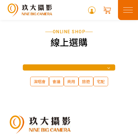
ONLINE SHOP
關於玖大
線上選購
租借專區
最新消息
演唱會
會議
商用
旅遊
宅配
常見問題
攝影專欄
聯絡我們