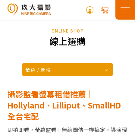
ONLINE SHOP
關於玖大
線上選購
租借專區
最新消息
螢幕 / 圖傳
常見問題
攝影監看螢幕租借推薦｜
攝影專欄
Hollyland、Lilliput、SmallHD
全台宅配
聯絡我們
即拍即看，螢幕監看＋無線圖傳一機搞定，導演現