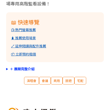
場專用高階監看設備！
📖 快速導覽
📺 熱門螢幕推薦
Copyright ©
2026
NINE ZERO PLURAL INC.
All Rights Reserved.
🧳 推薦使用場景
🔗 延伸閱讀與配件推薦
📦 立即預約租借
＋ 展開完整介紹
演唱會
會議
商用
旅遊
宅配